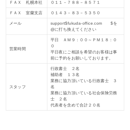
ＦＡＸ 札幌本社
０１１－７８８－８５７１
ＦＡＸ 室蘭支店
０１４３－８３－５３５０
メール
support$fukuda-office.com $を
@に打ち換えてください
平日 ＡＭ９：００～ＰＭ１８：０
０
営業時間
平日夜にご相談を希望のお客様は事
前に予約をお願いしております。
行政書士 ２名
補助者 １３名
業務に協力頂いている行政書士 ３
スタッフ
名
業務に協力頂いている社会保険労務
士 ２名
代表者を含めて合計２０名