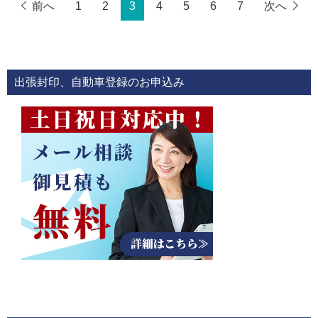
前へ
1
2
3
4
5
6
7
次へ
出張封印、自動車登録のお申込み