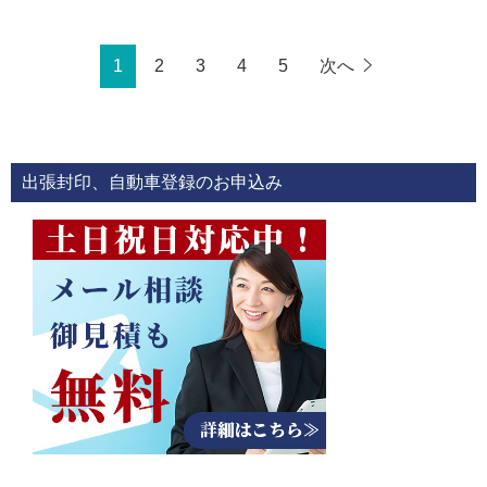
1
2
3
4
5
次へ
出張封印、自動車登録のお申込み