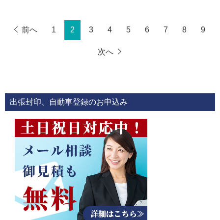
前へ
1
2
3
4
5
6
7
8
9
次へ
出張封印、自動車登録のお申込み