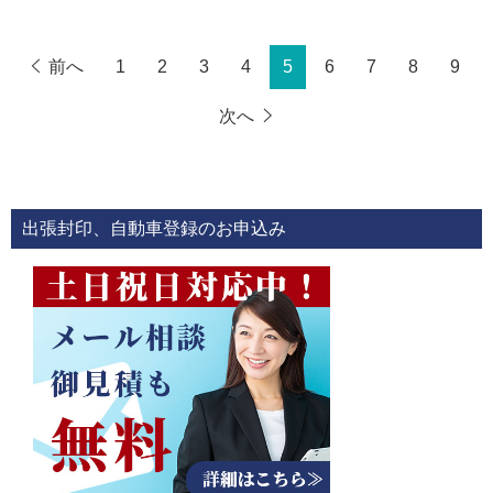
前へ
1
2
3
4
5
6
7
8
9
次へ
出張封印、自動車登録のお申込み